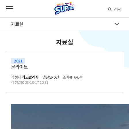
본문 바로가기
메인메뉴 바로가기
검색
자료실
자료실
2021
문라이트
작성자
최고관리자
댓글
0건
조회
645회
작성일
23-10-17 10:31