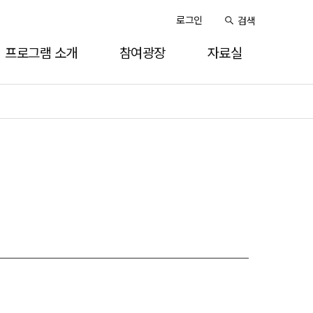
로그인
검색
프로그램 소개
참여광장
자료실
SUP 대회
공지사항
2025
SUP 체험프로그램
명예의 전당
2024
대회/행사 일정
수영구민 개인 SUP
2023
보관대 신청
2022
Q&A
2021
체험후기
2020
포토갤러리