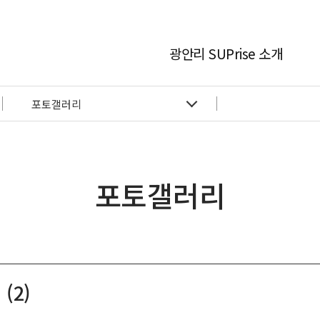
광안리 SUPrise 소개
인사말
포토갤러리
사업소개
보도자료
관련사이트
포토갤러리
부대시설
(2)